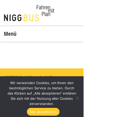
Menü
NIGGBUS GmbH
Churer Straße 35,
Wir verwenden Cookies, um Ihnen den
6830 Rankweil, Österreich
bestmöglichen Service zu bieten. Durch
+43 5522 44281
das Klicken auf „Alle akzeptieren“ erklären
office@niggbus.at
Sie sich mit der Nutzung aller Cookies
www.niggbus.at
einverstanden.
Alle akzeptieren