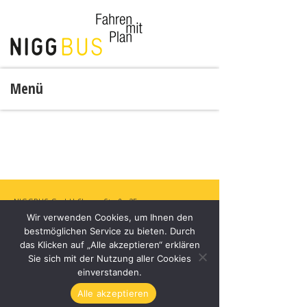
Menü
NIGGBUS GmbH
Churer Straße 35,
Wir verwenden Cookies, um Ihnen den
6830 Rankweil, Österreich
bestmöglichen Service zu bieten. Durch
+43 5522 44281
das Klicken auf „Alle akzeptieren“ erklären
office@niggbus.at
Sie sich mit der Nutzung aller Cookies
www.niggbus.at
einverstanden.
Alle akzeptieren