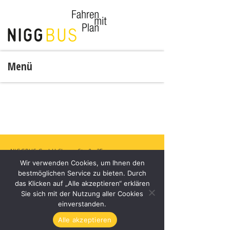
Menü
NIGGBUS GmbH
Churer Straße 35,
Wir verwenden Cookies, um Ihnen den
6830 Rankweil, Österreich
bestmöglichen Service zu bieten. Durch
+43 5522 44281
das Klicken auf „Alle akzeptieren“ erklären
office@niggbus.at
Sie sich mit der Nutzung aller Cookies
www.niggbus.at
einverstanden.
Alle akzeptieren