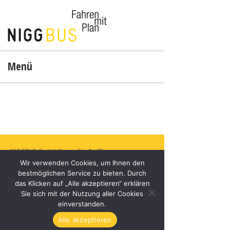
Menü
NIGGBUS GmbH
Churer Straße 35,
Wir verwenden Cookies, um Ihnen den
6830 Rankweil, Österreich
bestmöglichen Service zu bieten. Durch
+43 5522 44281
das Klicken auf „Alle akzeptieren“ erklären
office@niggbus.at
Sie sich mit der Nutzung aller Cookies
www.niggbus.at
einverstanden.
Alle akzeptieren